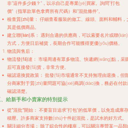
非“這件多少錢？”，以示自己是專業(yè)買家。詢問“打包
價”（指單款單色拿齊所有尺碼）和“混批條件”。
檢查質(zhì)量：
仔細查看服裝的做工、線頭、面料和輔料，
其是低價商品。
建立聯(lián)系：
遇到合適的供應商，可以索要名片或聯(lián
方式，方便日后補貨，長期合作可能獲得更優(yōu)價格。
物流與售后：
物流發(fā)達：
市場周邊有眾多物流、快遞網(wǎng)點，采
后可直接發(fā)貨，非常方便。
確認退換貨政策：
批發(fā)市場通常不支持無理由退換，但
分商家對于質(zhì)量問題可協(xié)商調(diào)換，務必在付
確認清楚。
三、給新手和小賣家的特別提示
從“混批”開始：
不要盲目追求“打包”的低單價，以免造成庫
積壓。許多商家支持數(shù)十件起混批，是試水的好方式。
關注細分市場：
除了綜合性的樓座，可以關注專營某一品類