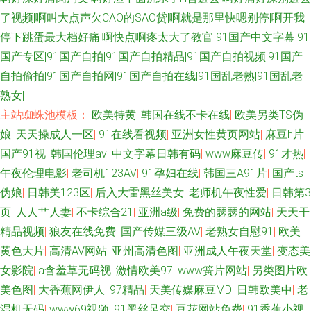
激情桃色大成人 欧美成人女同黄 午夜插插 www99草草草 91丝腿 久草黄色
了视频|啊叫大点声欠CAO的SAO贷|啊就是那里快嗯别停|啊开我
停下跳蛋最大档好痛|啊快点啊疼太大了教官
91国产中文字幕|91
剧场 黄色网址链接 91涩涩网站 福利姬AV导航 91论坛最新入口 99超碰资源
国产专区|91国产自拍|91国产自拍精品|91国产自拍视频|91国产
总站 豆花午夜 欧美性爱综合楼 美女91小网站 欧美∨a在线 97在线视频国产
自拍偷拍|91国产自拍网|91国产自拍在线|91国乱老熟|91国乱老
熟女|
久久草爱 国产福利导航大全 91超碰社区 亚洲中文乱轮 欧美成人草草影视 精
主站蜘蛛池模板：
欧美特黄
|
韩国在线不卡在线
|
欧美另类TS伪
娘
|
天天操成人一区
|
91在线看视频
|
亚洲女性黄页网站
|
麻豆h片
|
品不卡视屏 国产喷水自拍 国产探花第一页 91黑丝精品 微拍1024 91看片下
国产91视
|
韩国伦理av
|
中文字幕日韩有码
|
www麻豆传
|
91才热
|
午夜伦理电影
|
老司机123AV
|
91孕妇在线
|
韩国三A91片
|
国产ts
载 国产精品一 91rp爆
伪娘
|
日韩美123区
|
后入大雷黑丝美女
|
老师机午夜性爱
|
日韩第3
页
|
人人艹人妻
|
不卡综合21
|
亚洲a级
|
免费的瑟瑟的网站
|
天天干
精品视频
|
狼友在线免费
|
国产传媒三级AV
|
老熟女自慰91
|
欧美
黄色大片
|
高清AV网站
|
亚州高清色图
|
亚洲成人午夜天堂
|
变态美
女影院
|
a含羞草无码视
|
激情欧美97
|
www簧片网站
|
另类图片欧
美色图
|
大香蕉网伊人
|
97精品
|
天美传媒麻豆MD
|
日韩欧美中
|
老
湿机无码
|
www69视频
|
91黑丝足交
|
豆花网站免费
|
91香蕉小视