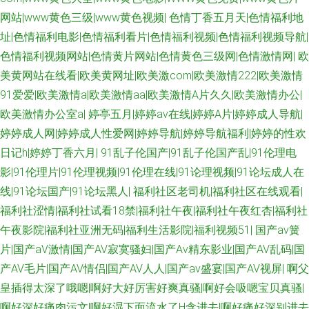
91 www日韩三级 少妇导航福利 国产综合另类ts 亚洲老司机www 91视频永
网站|www黄色三级|www黄色视频|
色情丁香五月天|色情福利地
址|色情福利电影|色情福利看片|色情福利视频|色情福利视频导航|
久网址 一本道综合色色 超碰97操 av性福联盟 91国产专区 熟女精品一区二区
色情福利视频网站|色情黄片网站|色情黄色三级网|色情激情网|
欧
国产av自拍高清 国产另类在线观看 东京热网站 偷拍美女自蔚图 国语精品在
美黄网站在线看|欧美黄网址|欧美激com|欧美激情222|欧美激情
91爱爱|欧美激情a|欧美激情aa|欧美激情A片久久|欧美激情办公|
线久久 久久肏屄影院 日韩人妖 91午夜激情 欧美涩涩导航 国产HD天美传媒
欧美激情办公室a|
婷亭五月|婷婷av在线|婷婷A片|婷婷成人导航|
婷婷成人网|婷婷成人性爱网|婷婷导航|婷婷导航福利|婷婷的性欢
欧美性爱综和 91视频99视频 久久999 神马影院福利午夜 久久视5 免费在线
日记h|婷婷丁香六月|
91乱子伦国产|91乱子伦国产乱|91伦理电
影|91伦理片|91伦理视频|91伦理在线|91论理视频|91论坛成人在
电影色色 狠狠谢影院 91熟女 欧洲操逼艺术 福利社在线视频 A片播放 www欧
线|91论坛国产|91论坛黑人|
福利社区老司机|福利社区在线观看|
福利社涩情|福利社试看18禁|福利社午夜|福利社午夜红杏|福利社
美 免费的黄色网址 色中色第一社区 亚洲欧美日韩色 欧美丝袜性爱 国产黄色
午夜影院|福利社亚洲无码|福利生活影院|福利视频51|
国产av簧
高清网站 黑丝在线喷水播放 九九热女人 伊人玖玖大香蕉 97成人资源总站 久
片|国产aV激情|国产AV寂寞骚妇|国产Av精东影业|国产AV乱码|国
产AV毛片|国产AV情侣|国产AV人人|国产av盛宴|国产AV视屏|
啊父
久逼久久逼em 欧美综合 狠狠干com 91少女被入 超碰在线人妻 日本韩国不卡
皇插得太深了哦嗯|啊好大好厉害好爽真骚|啊好会吸嗯宝贝真骚|
啊好深好痛肉污文|啊好湿下面流水了H含进去|啊好痛好深别进去