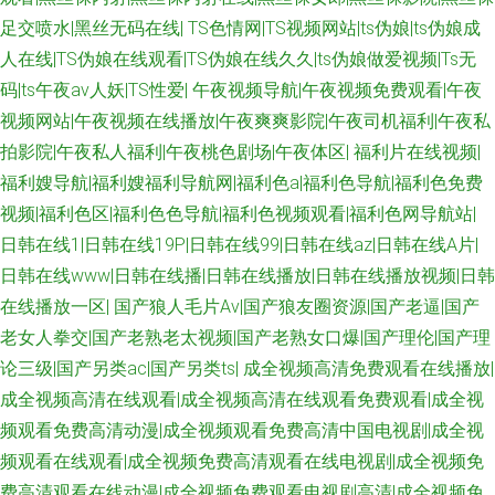
足交喷水|黑丝无码在线|
TS色情网|TS视频网站|ts伪娘|ts伪娘成
草香蕉97 日韩肏屄网站 韩美狠狠干 天堂av福利 91免费观 欧美精品一二三
人在线|TS伪娘在线观看|TS伪娘在线久久|ts伪娘做爱视频|Ts无
码|ts午夜av人妖|TS性爱|
午夜视频导航|午夜视频免费观看|午夜
91se 在线免费小视频 日本片源午夜av 婷婷五月天堂 国产精品怕怕视频 日韩
视频网站|午夜视频在线播放|午夜爽爽影院|午夜司机福利|午夜私
拍影院|午夜私人福利|午夜桃色剧场|午夜体区|
福利片在线视频|
a级在线观看 久热精品在线 国产精品官网 三级网站在线 性交美女 91在线免
福利嫂导航|福利嫂福利导航网|福利色a|福利色导航|福利色免费
视频|福利色区|福利色色导航|福利色视频观看|福利色网导航站|
费 超碰91操 97午夜剧场 www男人的天堂 www污黄在线 日本免费A∨ 91熟
日韩在线1|日韩在线19P|日韩在线99|日韩在线az|日韩在线A片|
日韩在线www|日韩在线播|日韩在线播放|日韩在线播放视频|日韩
妇在线 性欧美日韩 韩日av不卡 超碰在线98草 白丝自慰潮睡91 婷婷亚洲情色
在线播放一区|
国产狼人毛片Av|国产狼友圈资源|国产老逼|国产
欧美激情A级片 国产精品肏屄电影 成人A片网站 天天干干欧美合集 51福利社
老女人拳交|国产老熟老太视频|国产老熟女口爆|国产理伦|国产理
论三级|国产另类ac|国产另类ts|
成全视频高清免费观看在线播放|
91免费看片天堂 欧美性爱伊人 人人操人人模 海角社区最新网址 操逼福利社
成全视频高清在线观看|成全视频高清在线观看免费观看|成全视
频观看免费高清动漫|成全视频观看免费高清中国电视剧|成全视
日韩国产在线视频 高清视频1区2区 福利姬AV导航 91人人操人人爽 成人影音
频观看在线观看|成全视频免费高清观看在线电视剧|成全视频免
费高清观看在线动漫|成全视频免费观看电视剧高清|成全视频免