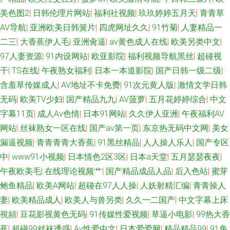
美色图2
|
日韩伦理片网站
|
福利社视频
|
玖玖婷婷五月天
|
青青草
AV导航
|
亚洲欧美日韩簧片
|
四虎网址久久
|
91竹菊
|
人妻精品一
二三
|
大香蕉伊人毛
|
亚洲肏逼
|
av黄色成人在线
|
欧美另类中文
|
97人妻资源
|
91内设网站
|
欧亚影院
|
福利视频导航黑丝
|
超碰视
干
|
TS在线
|
午夜熟女福利
|
日本一本道影院
|
国产日韩一级二级
|
含羞草传媒成人
|
AV地址不卡免费
|
91次元黄人版
|
激情文学日韩
无码
|
欧美TV少妇
|
国产精品九九
|
AV菠萝
|
五月花婷婷综合
|
中文
字幕11页
|
成人Av色情
|
日本91网站
|
久久伊人亚洲
|
午夜福利AV
网站
|
丝袜熟女一区在线
|
国产av第一页
|
东京热无码中文网
|
美女
漏逼视频
|
青青青青大香蕉
|
91黑丝精品
|
人人操人乐人
|
国产专区
中
|
www91小视频
|
日本情色2区3区
|
日本a天堂
|
五月瑟瑟夜夜
|
午夜欧美毛
|
在线理论视频艹
|
国产精品成品人品
|
后入色站
|
蜜芽
鲍鱼精品
|
欧美A网站
|
超碰在97人人操
|
人妖射精汇编
|
青青操人
妻
|
欧美精品成人
|
欧美人与兽另类
|
久久一二国产
|
中文字幕上床
視頻
|
豆花影视黄色无码
|
91传媒性爱视频
|
草逼小电影
|
99热大香
蕉
|
超碰99丝袜诱惑
|
Av性爱中文
|
日本爱爱网
|
精品精品99
|
91免