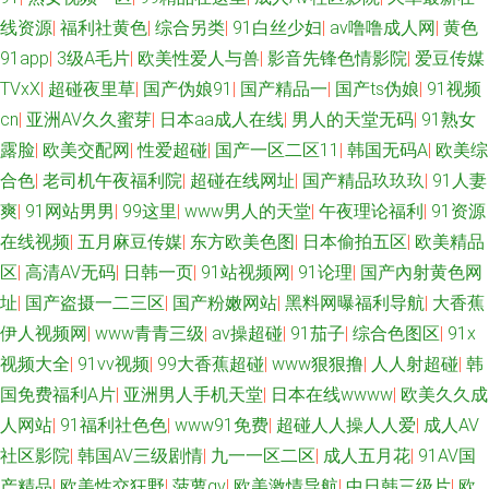
线资源
|
福利社黄色
|
综合另类
|
91白丝少妇
|
av噜噜成人网
|
黄色
91app
|
3级A毛片
|
欧美性爱人与兽
|
影音先锋色情影院
|
爱豆传媒
TVxX
|
超碰夜里草
|
国产伪娘91
|
国产精品一
|
国产ts伪娘
|
91视频
cn
|
亚洲AV久久蜜芽
|
日本aa成人在线
|
男人的天堂无码
|
91熟女
露脸
|
欧美交配网
|
性爱超碰
|
国产一区二区11
|
韩国无码A
|
欧美综
合色
|
老司机午夜福利院
|
超碰在线网址
|
国产精品玖玖玖
|
91人妻
爽
|
91网站男男
|
99这里
|
www男人的天堂
|
午夜理论福利
|
91资源
在线视频
|
五月麻豆传媒
|
东方欧美色图
|
日本偷拍五区
|
欧美精品
区
|
高清AV无码
|
日韩一页
|
91站视频网
|
91论理
|
国产內射黄色网
址
|
国产盗摄一二三区
|
国产粉嫩网站
|
黑料网曝福利导航
|
大香蕉
伊人视频网
|
www青青三级
|
av操超碰
|
91茄子
|
综合色图区
|
91x
视频大全
|
91vv视频
|
99大香蕉超碰
|
www狠狠撸
|
人人射超碰
|
韩
国免费福利A片
|
亚洲男人手机天堂
|
日本在线wwww
|
欧美久久成
人网站
|
91福利社色色
|
www91免费
|
超碰人人操人人爱
|
成人AV
社区影院
|
韩国AV三级剧情
|
九一一区二区
|
成人五月花
|
91AV国
产精品
|
欧美性交狂野
|
菠萝αⅴ
|
欧美激情导航
|
中日韩三级片
|
欧