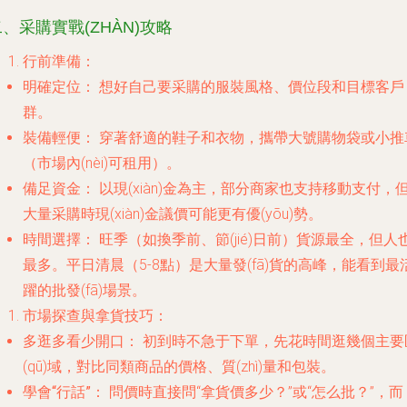
、采購實戰(ZHÀN)攻略
行前準備：
明確定位：
想好自己要采購的服裝風格、價位段和目標客戶
群。
裝備輕便：
穿著舒適的鞋子和衣物，攜帶大號購物袋或小推
（市場內(nèi)可租用）。
備足資金：
以現(xiàn)金為主，部分商家也支持移動支付，
大量采購時現(xiàn)金議價可能更有優(yōu)勢。
時間選擇：
旺季（如換季前、節(jié)日前）貨源最全，但人
最多。平日清晨（5-8點）是大量發(fā)貨的高峰，能看到最
躍的批發(fā)場景。
市場探查與拿貨技巧：
多逛多看少開口：
初到時不急于下單，先花時間逛幾個主要
(qū)域，對比同類商品的價格、質(zhì)量和包裝。
學會“行話”：
問價時直接問“拿貨價多少？”或“怎么批？”，而