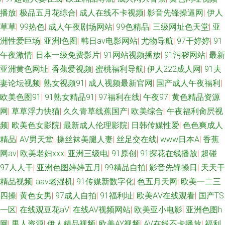
播放
|
极品五月花综合
|
成人在线不卡视频
|
影音先锋操逼网
|
伊人
草草
|
99热色
|
成人午夜剧场网站
|
99色精品
|
三级网址色天堂
|
亚
洲性爱巨场
|
亚洲l色图
|
韩日av电影网站
|
尤物导航
|
97干婷婷
|
91
午夜激情
|
日本一级免费影片
|
91网站视频播放
|
91污秽网站
|
最新
亚洲黄色网址
|
香蕉爱视频
|
蜜桃福利导航
|
伊人222成人网
|
91夫
妻论坛视频
|
熟女视频91
|
成人视频最新官网
|
国产成人午夜福利
|
欧美色图91
|
91熟女精品91
|
97福利在线
|
午夜97
|
黄色精品资源
网
|
草草浮力快猫
|
久久青草线蕉国产
|
欧美综合
|
午夜福利肏屄视
频
|
欧美色女影院
|
最新成人伦理影院
|
日韩传媒性爱
|
色色爽成人
精品
|
AV男天堂
|
操丝袜美腿人妻
|
丝足交在线
|
www日本A
|
香蕉
网av
|
欧美老妇ⅹⅹⅹ
|
亚洲三级电
|
91原创
|
91探花在线播放
|
超碰
97人人干
|
亚洲色图婷婷五月
|
99精品自拍
|
影音先锋操日
|
天天干
精品视频
|
aav老湿机
|
91传媒新数字化
|
色五月天网
|
欧美一二三
四操
|
黄色女男
|
97成人自拍
|
91福利址
|
欧美AⅤ在线观看
|
国产TS
一区
|
在线观豆花aV
|
在线AV视频网站
|
欧美亚小电影
|
亚洲色图h
网
|
男人资源
|
伊人精品视频
|
欧美AY视频
|
AV在线不卡播放
|
福利