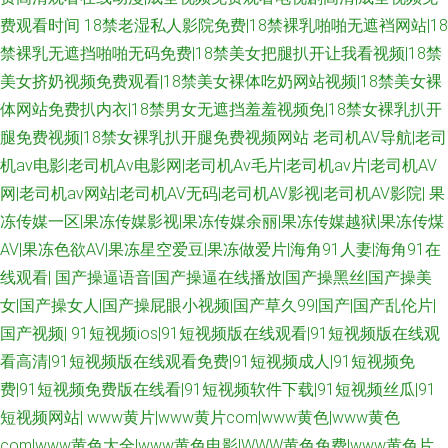
免费观看 久草性爱短视频 欧美美女日皮快播 91中文熟女 AV性爱区 国产91
费观看时间
18禁老湿私人影院免费|18禁裸乳啪啪无遮裆网站|18
禁裸乳无遮挡啪啪无码免费|18禁美女把腿扒开让我看视频|18禁
视频网站 天天操国产精品 日韩色情免费网战 国产91精品探花 91TV在线 97
美女挤奶视频免费观看|18禁美女裸体吃奶网站视频|18禁美女裸
人妻资源 91ts紫苑 欧美欧美欧美 东方av网 熟妇丝袜诱惑 国产美女被操网站
体网站免费扒内衣|18禁男女无遮挡羞羞视频免|18禁女裸乳扒开
腿免费视频|18禁女裸乳扒开腿免费视频网站
老司机AV导航|老司
91主播在线观看 青青草网 97免费在线视频 东京热av导航 午夜影院10 在线
机av电影|老司机Av电影网|老司机Av毛片|老司机av片|老司机AV
网|老司机av网站|老司机AV无码|老司机AV影视|老司机AV影院|
果
午夜福利 91pron福利 91在线超 91色se 福利1区 欧美深爱激情 国产日韩伦理
冻传媒一区|果冻传媒影视|果冻传媒余丽|果冻传媒越狱|果冻传煤
AV|果冻色欲AV|果冻星空爱豆|果冻做爱片|海角91人妻|海角91在
精品在线大香蕉 超碰在线97av 日韩艹逼 狼人伊人色 91大片在线观看 51免
线观看|
国产操逼语音|国产操逼在线播放|国产操黑丝|国产操美
费在线视频 91p最新网址 国产91社 豆花视频导航 岛国A一区免费看 青青草
女|国产操女人|国产操屁眼小视频|国产草久99|国产|国产乱伦片|
国产视频|
91短视频ios|91短视频版在线观看|91短视频版在线观
毛片资源 人人爱操 最新91网址 91巨炮视频在线 欧美激情A图 国产天天操天
看高清|91短视频版在线观看免费|91短视频成人|91短视频免
费|91短视频免费版在线看|91短视频软件下载|91短视频丝瓜|91
天干 久久新址视 国产草逼视频 韩国三级色情影院 久久精品在这里 黄色仓库
短视频网站|
www黄片|www黄片com|www黄色|www黄色
com|www黄色大全|www黄色电影|WWW黄色免费|www黄色片