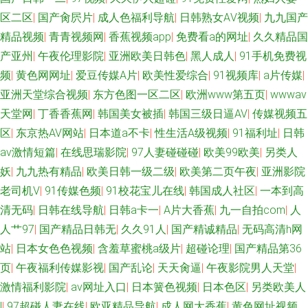
区二区
|
国产肏屄片
|
成人色福利导航
|
日韩熟女AⅤ视频
|
九九国产
精品视频
|
青青视频网
|
香蕉视频app
|
免费看a的网址
|
久久精品国
产亚州
|
午夜伦理影院
|
亚洲欧美日韩色
|
黑人成人
|
91手机免费视
频
|
黄色网网址
|
爱豆传媒A片
|
欧美性爱综合
|
91视频库
|
a片传媒
|
亚洲天堂综合视频
|
东方色图一区二区
|
欧洲www第五页
|
wwwav
天堂网
|
丁香香蕉网
|
韩国美女被插
|
韩国三级日逼AV
|
传媒视频五
区
|
东京热AV网站
|
日本道a不卡
|
性生活A级视频
|
91福利址
|
日韩
av激情短篇
|
在线思瑞影院
|
97人妻碰碰碰
|
欧美99欧美
|
另类人
妖
|
九九热有精品
|
欧美日韩一级二级
|
欧美第二页午夜
|
亚洲影院
老司机V
|
91传媒色频
|
91校花宝儿在线
|
韩国成人社区
|
一本到高
清无码
|
日韩在线导航
|
日韩a卡一
|
A片大香蕉
|
九一自拍com
|
人
人艹97
|
国产精品日韩无
|
久久91人
|
国产精诚精品
|
无码高清h网
站
|
日本女色色视频
|
含羞草蜜桃a级片
|
超碰论理
|
国产精品第36
页
|
午夜福利传媒影视
|
国产乱论
|
天天肏逼
|
午夜影院男人天堂
|
激情福利影院
|
av网址入口
|
日本簧色视频
|
日本色区
|
另类欧美人
l
|
97超碰人妻在线
|
欧亚精品导航
|
成人网大香蕉
|
黄色网址视频