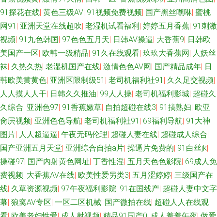
91探花在线
|
黄色三级AV
|
91视频免费视频
|
国产黑丝嘿咻
|
蜜桃
网91
|
亚洲天堂在线超吹
|
老湿机试看福利
|
婷婷五月香蕉
|
91刺激
视频
|
91九色韩国
|
97色色五月天
|
日韩AV操逼
|
大香蕉9
|
日韩欧
美国产一区
|
欧韩一级精品
|
91久在线观看
|
玖玖大香蕉网
|
人妖丝
袜
|
久热久热
|
老湿机国产在线
|
激情色色AV网
|
国产精品成年
|
日
韩欧美黄黄色
|
亚洲区限制级51
|
老司机福利社91
|
久久足交视频
|
人人摸人人干
|
日韩久久推油
|
99人人操
|
老司机福利影城
|
超碰久
久综合
|
亚洲色97
|
91香蕉嫩草
|
自拍超碰在线3
|
91搞熟妇
|
欧亚
肏屄视频
|
亚洲色色导航
|
老司机福利社91
|
69福利导航
|
91大神
图片
|
人人超逼逼
|
午夜无码伦理
|
超碰人妻在线
|
超碰成人综合
|
国产亚洲五月天堂
|
亚洲综合自拍a片
|
操逼片免费的
|
91白丝jk
|
操碰97
|
国产內射黄色网址
|
丁香性淫
|
五月天色色影院
|
69成人免
费视频
|
大香蕉AV在线
|
欧美性爱另类3
|
五月涩婷婷
|
三级国产在
线
|
久草资源视频
|
97午夜福利影院
|
91在国线产
|
超碰人妻中文字
幕
|
狼窝AV专区
|
一区二区机械
|
国产微拍在线
|
超碰人人在线观
看
|
欧美老妇性爱
|
成人射视频
|
精品91国产0
|
成人羞羞午夜
|
做爱