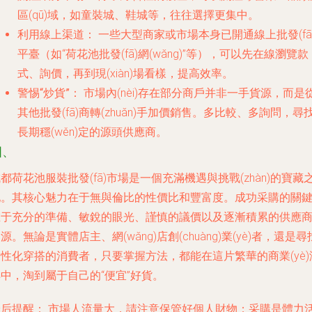
區(qū)域，如童裝城、鞋城等，往往選擇更集中。
利用線上渠道：
一些大型商家或市場本身已開通線上批發(fā
平臺（如“荷花池批發(fā)網(wǎng)”等），可以先在線瀏覽款
式、詢價，再到現(xiàn)場看樣，提高效率。
警惕“炒貨”：
市場內(nèi)存在部分商戶并非一手貨源，而是
其他批發(fā)商轉(zhuǎn)手加價銷售。多比較、多詢問，尋
長期穩(wěn)定的源頭供應商。
四、
都荷花池服裝批發(fā)市場是一個充滿機遇與挑戰(zhàn)的寶藏
地。其核心魅力在于無與倫比的性價比和豐富度。成功采購的關
在于充分的準備、敏銳的眼光、謹慎的議價以及逐漸積累的供應
源。無論是實體店主、網(wǎng)店創(chuàng)業(yè)者，還是尋
性化穿搭的消費者，只要掌握方法，都能在這片繁華的商業(yè)
中，淘到屬于自己的“便宜”好貨。
最后提醒：
市場人流量大，請注意保管好個人財物；采購是體力