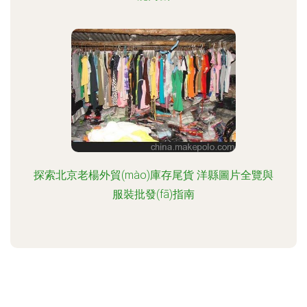
探索北京老楊外貿(mào)庫存尾貨 洋縣圖片全覽與
服裝批發(fā)指南