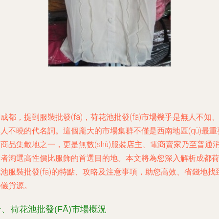
成都，提到服裝批發(fā)，荷花池批發(fā)市場幾乎是無人不知
人不曉的代名詞。這個龐大的市場集群不僅是西南地區(qū)最重
商品集散地之一，更是無數(shù)服裝店主、電商賣家乃至普通
費者淘選高性價比服飾的首選目的地。本文將為您深入解析成都
池服裝批發(fā)的特點、攻略及注意事項，助您高效、省錢地找
心儀貨源。
一、荷花池批發(FĀ)市場概況