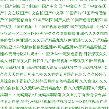
91|国产制服|国产制服91|国产中文|国产中文日本|国产中文在|国
花AV在视 俺去啦综合网址 美女的bb 微拍91 韩国a爽v www青艹 男人天堂TV
产中文在线|国产中文自拍|国产中文字|
91国产片|91国产情侣免
费|91国产情侣自拍|91国产区|91国产人妖|91国产色情视频|91国
97n一区二二 欧美AV性 51黑料偷拍 久久视频性交 成人福利网站 久草视频福
产视频|91国产视频91|91国产视频导航|91国产视频高清|
亚洲AV
狠狠爱一区二区三区|亚洲AV久久久噜噜噜噜|亚洲AV久久久噜噜
利 91探花内射 97er人人操 岛国三级片 欧美日韩vv 日韩欧美h av在线色色 中
噜熟女软件|亚洲AV久久无码精品九九软件|亚洲AV久久无码精品
蜜桃|亚洲AV色情偷拍精品|亚洲AV网站|亚洲AV无码精品蜜桃|亚
文AV在看 www黄色网址 红桃成人电影 国产欧美撸日韩 激情四射天柳婷婷
洲AV无码专区A片奶水牛牛|亚洲AV一宅男色影视
日韩深夜久久
成人|日韩深夜入口|日韩生活片|日韩视频|日韩视频91|日韩视频
成人网片第一页 91视频站 91超碰社区 亚洲独家黄色网址 日韩人成精品 国产
99|日韩视频BB|日韩视频成人论坛|日韩视频导航|日韩视频第1页|
TS在线播放 日本韩国颜射 黑丝美女后入观看 久久国产精品视频 免费观看91
久久天天婷婷五月俺也去|久久婷婷五月国产色综合|久久婷婷五
月综合色丁香花|久久婷婷五月综合色精品首页|久久偷拍人|久久
网站 久久人国产 欧美国际黄色 av理论片在线 91情侣视频 97超碰96超碰 熟
偷拍自偷拍|久久无码AV亚洲精品色午夜|久久无码潮喷A片无码
高潮|久久无码潮喷A片无码高潮动漫|久久五月丁香激情综合
黑
女色网 91熟女色 jk啪啪内射 福利天堂91 欧美A片网站 欧美成人TV一区 日韩
丝喷水自慰|黑丝少妇福利视频|黑丝视频网站一区|黑丝视频在线
观看|黑丝袜内射|黑丝袜内射在线|黑丝袜女郎|黑丝袜影院|黑丝袜
欧美久久 国产自拍三级 亚洲第一导航污 日韩a卡一 蜜桃91网站 福利站av 久