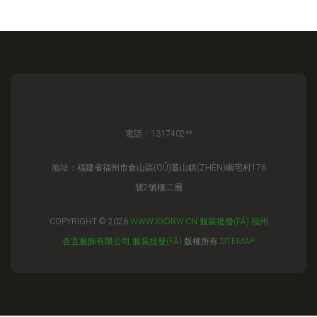
電話：1317402**
地址：福建省福州市倉山區(QŪ)蓋山鎮(ZHÈN)嶼宅村176
號2號樓二層
COPYRIGHT © 2026
WWW.XXDRW.CN
服裝批發(FĀ)
福州
杏宜服飾有限公司
服裝批發(FĀ)
版權所有
SITEMAP