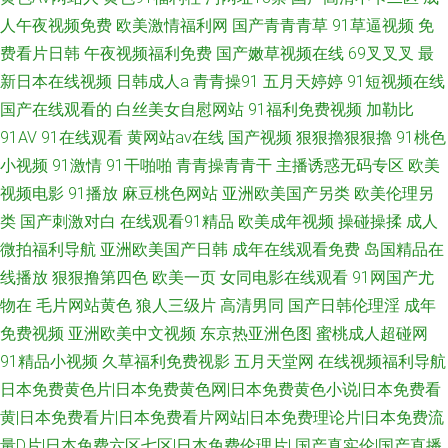
人午夜视频免费
欧美激情福利网
国产青青青草
91草逼视频
免
一视频 色穴穴网 人人吊夜夜操 人人乐人人操 变态丝袜另类 亚洲综合变态另
费看片日韩
午夜视频福利免费
国产嫩草视频在线
69叉叉叉
最
新日本在线视频
日韩成人a
青青操91
五月天婷婷
91短视频在线
类 神马午夜影院 精品导航 免费看的黄色网址 日韩一页综合区 97手机福利视
国产在线观看的
白丝美女自慰网站
91福利免费视频
加勒比
91AV
91在线观看
黄网站av在线
国产视频
狠狠擼狠狠擼
91桃色
频 91国产综合视频 18免费观看 伊人99大香蕉 伊人97一 人人艹超碰 精东黄
小视频
91激情
91干啪啪
青青操青青干
主播诱惑无码专区
欧美
视频电影
91播放
麻豆桃色网站
亚洲欧美国产另类
欧美伦理另
色 海角社区尤物 萌白酱白虎 韩国无吗AV 国产色婷婷导航 91黄色片 久草姿
类
国产刺激对白
在线观看91精品
欧美成年视频
操碰操揉
成人
源站 AV伊人导 韩国无码影院 日韩高清第一页 超碰搁操逼 91探花色情 肏屄
微拍福利导航
亚洲欧美国产日韩
成年在线观看免费
岛国精品在
线播放
狠狠撸第四色
欧美一页
女同电影在线观看
91网国产尤
一区二区 91超碰大香蕉 亚洲另类春色小说 91视频正片 日本乱论视频 精品日
物在
毛片网站黄色
狼人三级片
高清男同
国产日韩伦理淫
成年
免费视频
亚洲欧美中文视频
东京热亚洲色图
蜜桃成人超碰网
韩一区 日本中文字幕色 日韩成人在线网站 久久人妻妻 91视频免费入口 探花
91精品小视频
久草福利免费视影
五月天堂网
在线视频福利导航
日本免费黄色片|日本免费黄色网|日本免费黄色小说|日本免费看
精选AV 久久九精品 天天干精品在线 俺去啦啦电影网 91高清无码电影 超碰在
黄|日本免费看片|日本免费看片网站|日本免费理论片|日本免费流
量D片|日本免费六区七区|日本免费伦理片|
国产真实伦|国产直播
线人人 午夜刺激av片 午夜福利性交 人人操欧美人 第一福利 人人操人人爽 豆