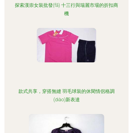
探索漢崇女裝批發(fā) 十三行與瑞麗市場的折扣商
機
款式共享，穿搭無縫 羽毛球裝的休閑情侶格調
(diào)新表達