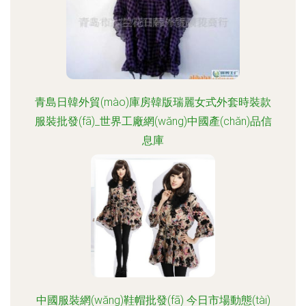
青島日韓外貿(mào)庫房韓版瑞麗女式外套時裝款
服裝批發(fā)_世界工廠網(wǎng)中國產(chǎn)品信
息庫
中國服裝網(wǎng)鞋帽批發(fā) 今日市場動態(tài)