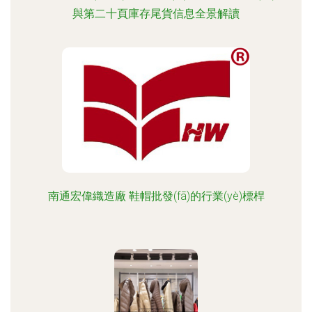
與第二十頁庫存尾貨信息全景解讀
南通宏偉織造廠 鞋帽批發(fā)的行業(yè)標桿