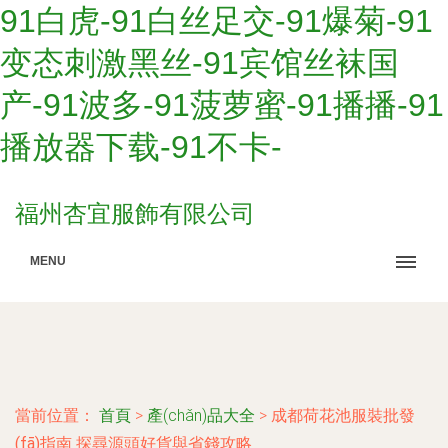
91白虎-91白丝足交-91爆菊-91
变态刺激黑丝-91宾馆丝袜国
产-91波多-91菠萝蜜-91播播-91
播放器下载-91不卡-
福州杏宜服飾有限公司
MENU
當前位置：
首頁
>
產(chǎn)品大全
>
成都荷花池服裝批發
(fā)指南 探尋源頭好貨與省錢攻略