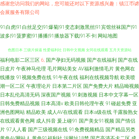
感谢您访问我们的网站，您可能还对以下资源感兴趣：镇江币谑
会展服务有限公司
91白虎|91白丝足交|91爆菊|91变态刺激黑丝|91宾馆丝袜国产|91
波多|91菠萝蜜|91播播|91播放器下载|91不卡|
网站地图
福利电影二区三区
6;
国产孕妇无码视频
国产在线福利
国产在线
avtt自拍网 97电影午夜剧场 黄色电影快播 aV经典在线导航 91后入黑丝 欧美
日皮片
午夜神马伦理
毛片网站美女
AV福利激情毛片
黄色网在
色图日本 三级片操逼 性爱福利社 日韩中文视频 女同在线观看 五月天资源站
线播放
91视频免费在线
91午夜在线
福利在线视频导航
欧美喷
潮一区二区
午夜理论片
日本第二片区
国产免费大片
精品呦视频
AV色导航 超碰99在线老妇 91视频网 精品一二区电影 日本不卡 精品一二一
日本乱伦高清无码
深夜国产视频
91刺激视频
日本中文字幕一区
日韩免费精品视频
日本高清v
欧美日韩伦理午夜
91碰超免费
亚
日韩 91網站 伊人AV激情 日韩色色图 国产成人日韩 97视频国产 aav老湿机
洲色图网站
精品欧美
成人AV在线观看
日本a级在线
干露脸熟女
在线观看黄色网
成人抖音
爰上碰91
国产美女91视频
国产情侣
日韩欧美福利导航 精东视频黄 亚洲一二三元码 天天日天天弄 黄色小视频
片
97人人看
国产三级视频在线
91免费视频精品
国产精品另类
黄色AV网站人
黄色91福利社
污网址18禁
国产高清不卡二区
成
APP 肏逼片久久99 久久肏逼网 五月花性视 91大神麻豆精品 深夜激情av 九