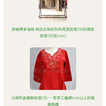
探秘摩多伽格 精品女裝折扣與尾貨批發(fā)的價值
新發(fā)現(xiàn)
云南民族服飾批發(fā)——世界工廠網(wǎng)上的瑰
麗商機