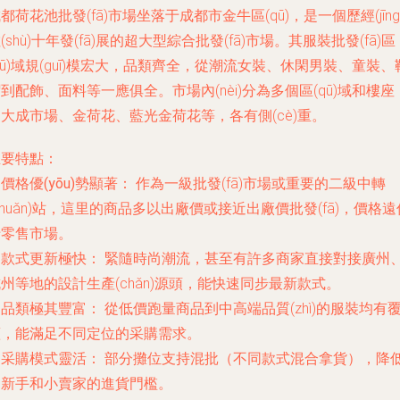
都荷花池批發(fā)市場坐落于成都市金牛區(qū)，是一個歷經(jīng
(shù)十年發(fā)展的超大型綜合批發(fā)市場。其服裝批發(fā)區
qū)域規(guī)模宏大，品類齊全，從潮流女裝、休閑男裝、童裝、
到配飾、面料等一應俱全。市場內(nèi)分為多個區(qū)域和樓座
大成市場、金荷花、藍光金荷花等，各有側(cè)重。
主要特點：
.
價格優(yōu)勢顯著：
作為一級批發(fā)市場或重要的二級中轉
zhuǎn)站，這里的商品多以出廠價或接近出廠價批發(fā)，價格遠
于零售市場。
.
款式更新極快：
緊隨時尚潮流，甚至有許多商家直接對接廣州
州等地的設計生產(chǎn)源頭，能快速同步最新款式。
.
品類極其豐富：
從低價跑量商品到中高端品質(zhì)的服裝均有
蓋，能滿足不同定位的采購需求。
.
采購模式靈活：
部分攤位支持混批（不同款式混合拿貨），降
了新手和小賣家的進貨門檻。