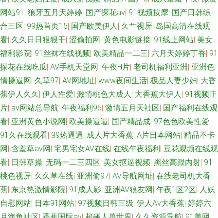
网站91
|
狼牙五月天婷婷
|
国产探花av
|
91视频按摩
|
国产日韩综
合三区
|
99热首页15
|
国产欧美伊人
|
久艹视屏
|
岛国高清在线观
看
|
久久日日狠狠干
|
涩偷拍网
|
黄色电影链接
|
91线上网站
|
美女
福利影院
|
91丝袜在线视频
|
欧美精品一二三
|
六月天婷婷丁香
|
91
探花在线吃瓜
|
AV手机天堂网
|
午夜H片
|
老司机福利亚洲
|
亚洲色
情操逼网
|
久草97
|
AV网地址
|
www夜间生活
|
极品人妻少妇
|
大香
蕉伊人久久
|
伊人性爱
|
激情桃色大成人
|
大香蕉大伊人
|
91视频正
片
|
av网站总导航
|
午夜福利96
|
激情五月天社区
|
国产福利在线观
看
|
亚洲黄色小说网
|
欧美操逼逼
|
国产精品成
|
97色色欧美性爱
|
91久在线观看
|
99热逼逼
|
成人片大香蕉
|
A片日本网站
|
精品不卡
网
|
含羞草av网
|
宅男宅女AV在线
|
在线午夜福利
|
豆花观频在线观
看
|
日韩草操
|
无码一二三四区
|
美女抠逼视频
|
黑丝高跟内射
|
91
桃色视屏
|
久久草在线
|
亚洲偷97
|
AV导航网址
|
在线老司机大香
蕉
|
东京热激情影院
|
91成人影
|
亚洲AV狼友网
|
午夜1区2区
|
人妖
自慰网站
|
日本91网站
|
97视频日韩三级
|
伊人Av大香蕉
|
婷婷六
月海角社区
|
香蕉国际av
|
超碰人兽世界
|
久久资源导航
|
91美网