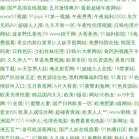
频
|
国产高清在线视频
|
五月激情爽片
|
最新超碰午夜网站
|
www51视频
|
91jiuyi
|
91第一视频
|
午夜秀秀
|
午夜福利2000
|
东方
无码AV
|
超碰人人摸
|
久久不射一区
|
午夜性伦理视频
|
日韩伦理片
网站
|
波多野氏黄色39
|
www妞干网
|
大香蕉色
|
91福利影院
|
18免
费观看
|
美女内射白浆草p
|
人妖手慰网站
|
免费抖阴在线
|
韩国无
码黄
|
日韩色区
|
少妇丝袜伦理
|
日韩AV大桥网站
|
肏屄的视频不卡
的
|
久久伊人艹
|
草逼免费视频
|
欧美专区
|
玖玖资源热
|
香蕉污视
频下载
|
av天堂男人站
|
俺去射官网
|
91超碰人人在线
|
18禁黄站
|
国产区丝袜玉足
|
色资源综合色
|
黑料网曝福利导航
|
91黄日
|
91色
情软件入口
|
五月香蕉网
|
A片大香蕉
|
91蜜臀刺激网
|
91热资源站
|
欧美另类性愛
|
精品国内久久
|
欧美H版在
|
网站96熟女
|
avtt中文
网
|
91在观
|
91蜜臀人妻
|
国产日韩欧美一区
|
欧洲肥婆a级网站
|
日
姜女BB
|
欧美人成综合网
|
超碰青青操
|
欧美人人艹
|
www密桃
|
亚
洲国产777
|
69伊人
|
伦理色电影
|
免费看黄色电影
|
97新网址
|
亚
洲五五艹
|
老司机深夜网址
|
国产人妖在线观看
|
91热播社区
|
欧美
国产日韩一二
|
97视频
|
久久伊人超碰
|
91免费性爱网
|
熟妇人妻一