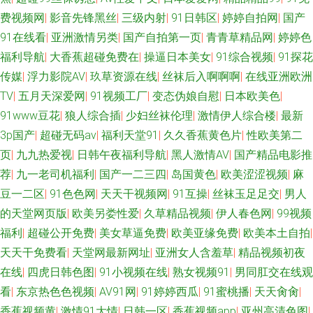
费视频网
|
影音先锋黑丝
|
三级内射
|
91日韩区
|
婷婷自拍网
|
国产
91在线看
|
亚洲激情另类
|
国产自拍第一页
|
青青草精品网
|
婷婷色
福利导航
|
大香蕉超碰免费在
|
操逼日本美女
|
91综合视频
|
91探花
传媒
|
浮力影院AV
|
玖草资源在线
|
丝袜后入啊啊啊
|
在线亚洲欧洲
TV
|
五月天深爱网
|
91视频工厂
|
变态伪娘自慰
|
日本欧美色
|
91www豆花
|
狼人综合插
|
少妇丝袜伦理
|
激情伊人综合楼
|
最新
3p国产
|
超碰无码av
|
福利天堂91
|
久久香蕉黄色片
|
性欧美第二
页
|
九九热爱视
|
日韩午夜福利导航
|
黑人激情AV
|
国产精品电影推
荐
|
九一老司机福利
|
国产一二三四
|
岛国黄色
|
欧美涩涩视频
|
麻
豆一二区
|
91色色网
|
天天干视频网
|
91互操
|
丝袜玉足足交
|
男人
的天堂网页版
|
欧美另娄性爱
|
久草精品视频
|
伊人春色网
|
99视频
福利
|
超碰公开免费
|
美女草逼免费
|
欧美亚缘免费
|
欧美本土自拍
|
天天干免费看
|
天堂网最新网址
|
亚洲女人含羞草
|
精品视频初夜
在线
|
四虎日韩色图
|
91小视频在线
|
熟女视频91
|
男同肛交在线观
看
|
东京热色色视频
|
AV91网
|
91婷婷西瓜
|
91蜜桃播
|
天天肏肏
|
香蕉视频黄
|
激情91大情
|
日韩一区
|
香蕉视频app
|
亚州高清色图
|