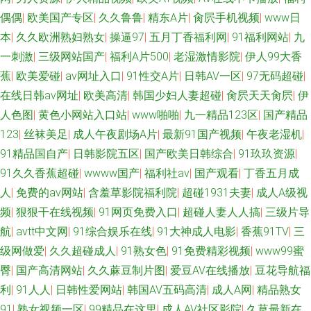
偶偶
|
欧美国产专区
|
久久鲁鲁
|
精东A片
|
肏屄手机视频
|
www日
本
|
久久欧洲熟妇熟女
|
操逼97
|
五月丁香福利网
|
91福利网站
|
九
一刺激
|
三级网站国产
|
福利A片500
|
老湿激情影院
|
伊人99大香
蕉
|
欧美爱碰
|
av网址入口
|
91性交A片
|
日韩AV一区
|
97无码超碰
|
在线日韩av网址
|
欧美高清
|
韩国少妇人妻超碰
|
肏屄天天肏屄
|
伊
人色图
|
黄色小网站入口站
|
www啪啪
|
九一精品123区
|
国产精品
123
|
丝袜美足
|
成人午夜剧场A片
|
最新91国产视频
|
午夜老湿机
|
91精品国自产
|
日韩影院五区
|
国产欧美日韩综合
|
91玖玖资源
|
91久久香蕉超碰
|
wwww国产
|
福利社av
|
国产观看
|
丁香五月成
人
|
免费的av网站
|
含羞草影院福利院
|
超碰1931夫妻
|
成人A级视
频
|
狠狠干在线视频
|
91网页免费入口
|
超碰人妻人人搞
|
三级片导
航
|
avtt中文网
|
91综合娱乐在线
|
91大神成人电影
|
香蕉91TV
|
三
级网做爱
|
久久超碰成人
|
91熟女色
|
91免费精彩视频
|
www99蜜
臀
|
国产高清网站
|
久久蔴豆制片图
|
爱豆AV在线播放
|
豆花导航福
利
|
91人人
|
日韩性爱网站
|
韩国AV五码高清
|
成人A网
|
精品熟女
91
|
熟女视频一区
|
99精品在这里
|
成人AV社区影院
|
久草最新在