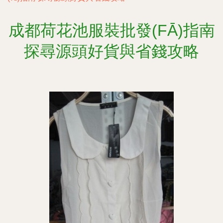
成都荷花池服裝批發(FĀ)指南
探尋源頭好貨與省錢攻略